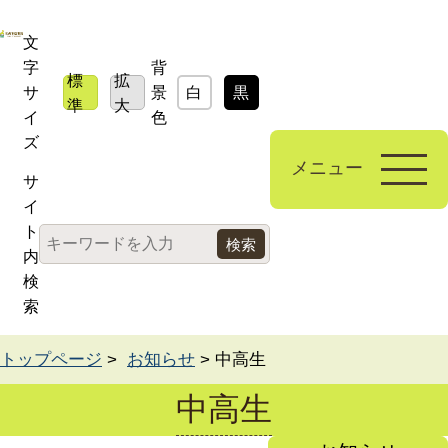
文
字
背
標
拡
サ
景
白
黒
青
準
大
イ
色
ズ
メニュー
サ
イ
ト
内
検
索
トップページ
>
お知らせ
> 中高生
中高生