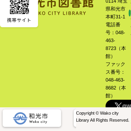
0114 埼玉
県和光市
本町31-1
電話番
号：048-
463-
8723（本
館）
ファック
ス番号：
048-463-
8682（本
館）
@Wa
Copyright © Wako city
Library All Rights Reserved.