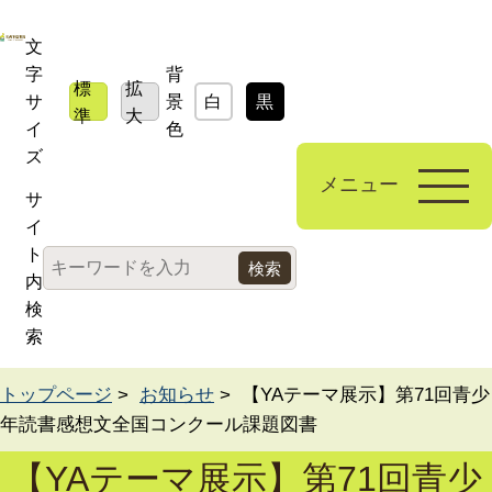
文
字
背
標
拡
サ
景
白
黒
青
準
大
イ
色
ズ
メニュー
サ
イ
ト
内
検
索
トップページ
>
お知らせ
> 【YAテーマ展示】第71回青少
年読書感想文全国コンクール課題図書
【YAテーマ展示】第71回青少