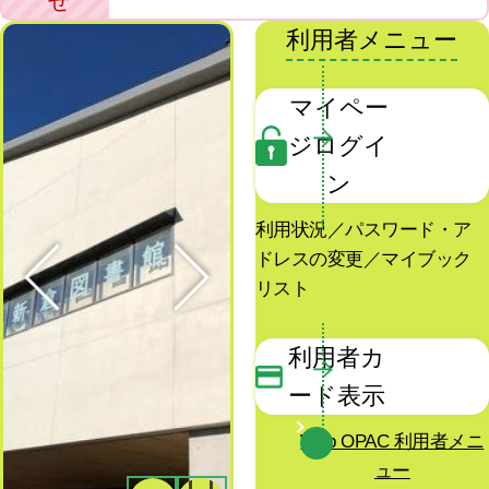
せ
利用者メニュー
マイペー
ジログイ
ン
利用状況／パスワード・ア
ドレスの変更／マイブック
リスト
Previous
Next
利用者カ
ード表示
Web OPAC 利用者メニ
ュー