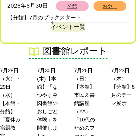
2026年6月30日
分館
おやこ
【分館】7月のブックスタート
イベント一覧
お
図書館レポート
知
ら
本館
本館
本館
分館
7月28日
7月30日
7月26日
7月23日
せ
（火）・
(木)【本
（日）
（木）
29日
館】「な
【本館】
【分館】8
（水）
つやすみ
市民図書
月のテー
【本館・
図書館の
館講座
マ展示
分館】
おしごと
（YA）
「夏休み
体験」を
「10代の
宿題教
開催しま
ためのフ