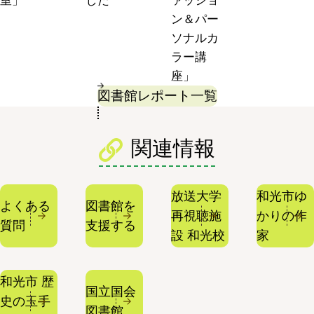
室」
した
ァッショ
ン＆パー
ソナルカ
ラー講
座」
図書館レポート一覧
関連情報
放送大学
和光市ゆ
よくある
図書館を
再視聴施
かりの作
質問
支援する
設 和光校
家
和光市 歴
国立国会
史の玉手
図書館