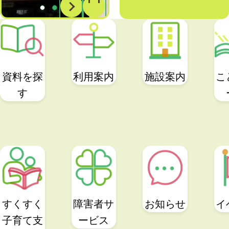
1
2
3
資料を探
利用案内
施設案内
こ
す
すくすく
障害者サ
お知らせ
イ
子育て支
ービス