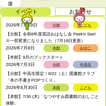
援
イベント
お知らせ
2026年7月19日
イ
分館
こども
ベ
【分館】令和8年度英語おはなし会 Peek'n See!
※一部変更になりました（7月19日更新）
ン
2026年7月8日
本館
おやこ
ト
【本館】9月のブックスタート
2026年7月3日
分館
中高生
【分館】中高生限定！8/22（土）図書館クラブ
「本の手書きPOPづくり」
2026年6月30日
本館
こども
【本館】7/30 (木)「なつやすみ図書館のおしごと
体験」