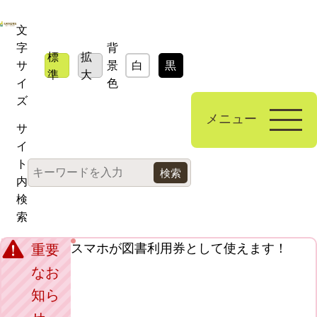
文
字
背
標
拡
サ
景
白
黒
青
準
大
イ
色
ズ
メニュー
サ
イ
ト
内
検
索
スマホが図書利用券として使えます！
重要
なお
知ら