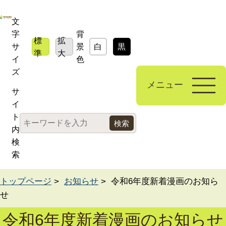
文
字
背
標
拡
サ
景
白
黒
青
準
大
イ
色
ズ
メニュー
サ
イ
ト
内
検
索
トップページ
>
お知らせ
> 令和6年度新着漫画のお知ら
せ
令和6年度新着漫画のお知らせ