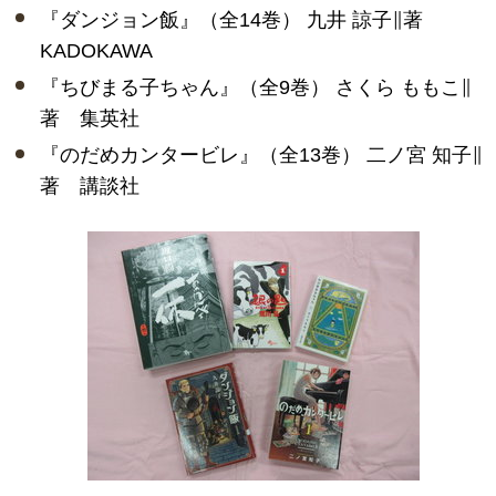
『ダンジョン飯』（全14巻） 九井 諒子∥著
KADOKAWA
『ちびまる子ちゃん』（全9巻） さくら ももこ∥
著 集英社
『のだめカンタービレ』（全13巻） 二ノ宮 知子∥
著 講談社