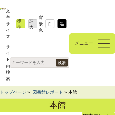
文
字
背
標
拡
サ
景
白
黒
青
準
大
イ
色
ズ
メニュー
サ
イ
ト
内
検
索
トップページ
>
図書館レポート
> 本館
本館