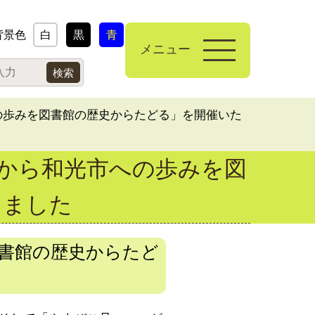
背景色
白
黒
青
メニュー
の歩みを図書館の歴史からたどる」を開催いた
町から和光市への歩みを図
しました
図書館の歴史からたど