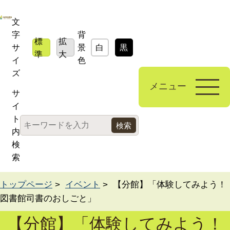
文
字
背
標
拡
サ
景
白
黒
青
準
大
イ
色
ズ
メニュー
サ
イ
ト
内
検
索
トップページ
>
イベント
> 【分館】「体験してみよう！
図書館司書のおしごと」
【分館】「体験してみよう！