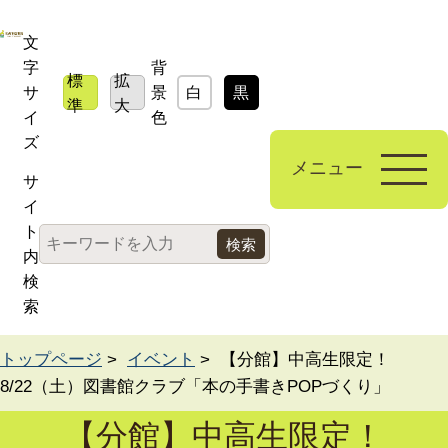
文
字
背
標
拡
サ
景
白
黒
青
準
大
イ
色
ズ
メニュー
サ
イ
ト
内
検
索
トップページ
>
イベント
> 【分館】中高生限定！
8/22（土）図書館クラブ「本の手書きPOPづくり」
【分館】中高生限定！