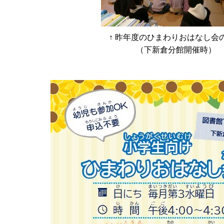
↑ 昨年度のひまわりおはなし会
（下新倉分館開催時）