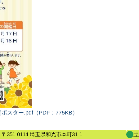
ター.pdf（PDF：775KB）
〒351-0114 埼玉県和光市本町31-1
サ