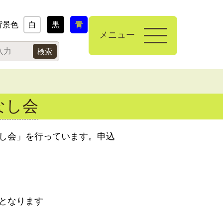
背景色
白
黒
青
メニュー
なし会
し会」を行っています。申込
となります